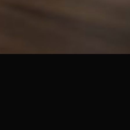
Generator raportów
Program HPS Tytan wyposażony jest w generator
raportów. Użytkownik we własnym zakresie może
zdefiniować dowolną ilość raportów
dostosowanych do własnych potrzeb. Sam proces
definiowania raportów jest w maksymalnym