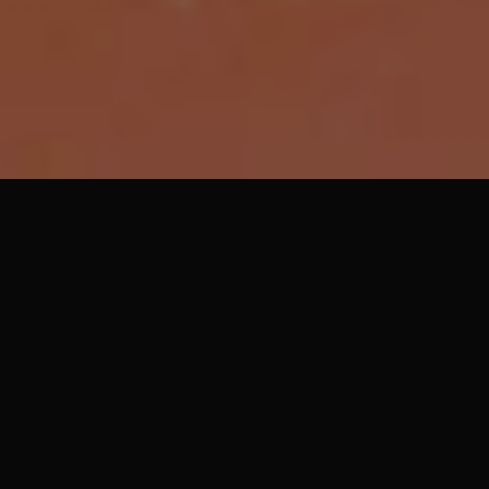
Wprowadzenie
System wagowo-rozliczeniowy (w skrócie SWR)
stanowi podstawę działania każdego
przedsiębiorstwa przemysłu mięsnego. Pozwala on
na ewidencję
w czasie rzeczywistym
zdarzeń
mających miejsce na produkcji. W celu realizacji
powyższych zadań program HPS Tytan